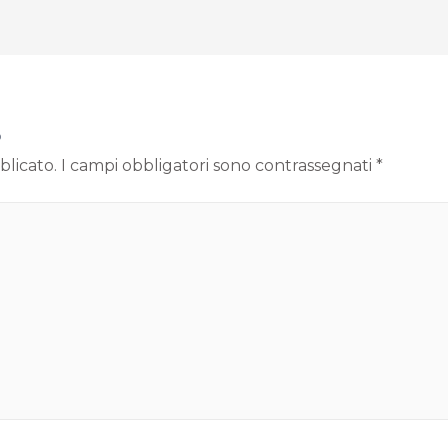
o
blicato.
I campi obbligatori sono contrassegnati
*