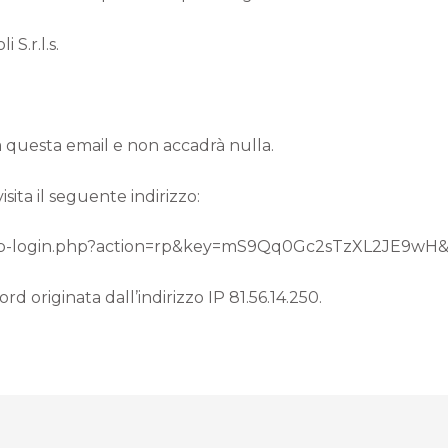
S.r.l.s.
ra questa email e non accadrà nulla.
ita il seguente indirizzo:
m/wp-login.php?action=rp&key=mS9Qq0Gc2sTzXL2JE9wH&
d originata dall’indirizzo IP 81.56.14.250.