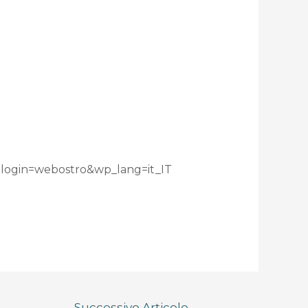
login=webostro&wp_lang=it_IT
Successivo Articolo
→